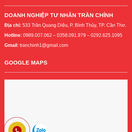
DOANH NGHIỆP TƯ NHÂN TRẦN CHÍNH
Địa chỉ:
533 Trần Quang Diệu, P. Bình Thủy, TP. Cần Thơ.
Hotline:
0989.007.062 – 0358.091.979 – 0292.625.1095
Gmail:
tranchinh1@gmail.com
GOOGLE MAPS