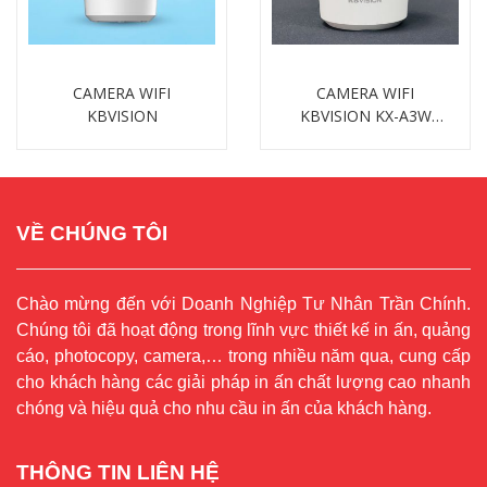
CAMERA WIFI
CAMERA WIFI
KBVISION
KBVISION KX-A3W
3MP
Chi tiết
Chi tiết
VỀ CHÚNG TÔI
Chào mừng đến với Doanh Nghiệp Tư Nhân Trần Chính.
Chúng tôi đã hoạt động trong lĩnh vực thiết kế in ấn, quảng
cáo, photocopy, camera,… trong nhiều năm qua, cung cấp
cho khách hàng các giải pháp in ấn chất lượng cao nhanh
chóng và hiệu quả cho nhu cầu in ấn của khách hàng.
THÔNG TIN LIÊN HỆ