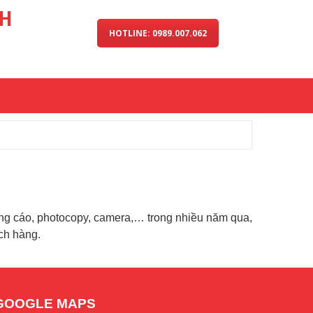
NH
HOTLINE: 0989.007.062
ảng cáo, photocopy, camera,… trong nhiều năm qua,
ch hàng.
GOOGLE MAPS