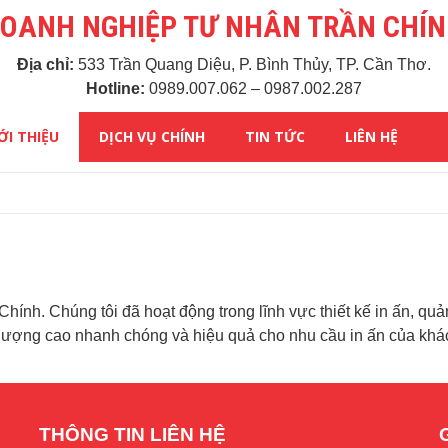
OANH NGHIỆP TƯ NHÂN TRẦN CHÍ
Địa chỉ:
533 Trần Quang Diệu, P. Bình Thủy, TP. Cần Thơ.
Hotline:
0989.007.062 – 0987.002.287
ỚI THIỆU
DỊCH VỤ CHÍNH
TIN TỨC
LIÊN HỆ
h. Chúng tôi đã hoạt động trong lĩnh vực thiết kế in ấn, qu
 lượng cao nhanh chóng và hiệu quả cho nhu cầu in ấn của khá
THÔNG TIN LIÊN HỆ