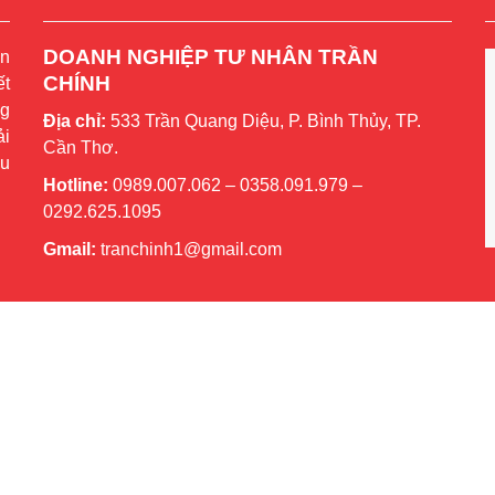
DOANH NGHIỆP TƯ NHÂN TRẦN
ần
CHÍNH
ết
ng
Địa chỉ:
533 Trần Quang Diệu, P. Bình Thủy, TP.
ải
Cần Thơ.
ệu
Hotline:
0989.007.062 – 0358.091.979 –
0292.625.1095
Gmail:
tranchinh1@gmail.com