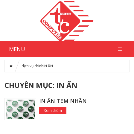
MENU
dịch vụ chính
IN ẤN
CHUYÊN MỤC: IN ẤN
IN ẤN TEM NHÃN
Xem thêm