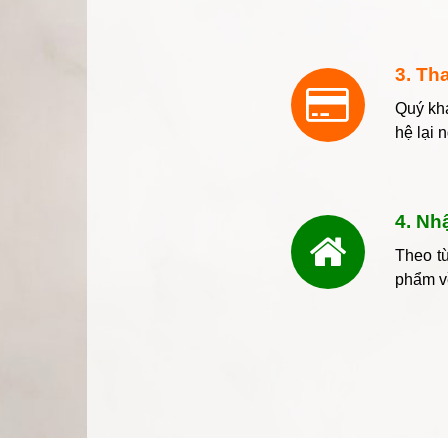
3. Th
Quý khá
hệ lại 
4. Nh
Theo từ
phẩm v