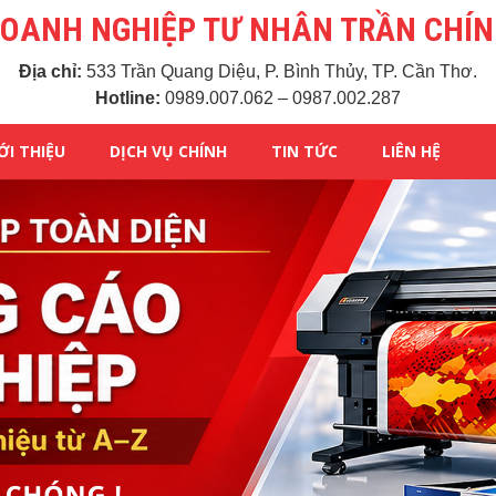
OANH NGHIỆP TƯ NHÂN TRẦN CHÍ
Địa chỉ:
533 Trần Quang Diệu, P. Bình Thủy, TP. Cần Thơ.
Hotline:
0989.007.062 – 0987.002.287
ỚI THIỆU
DỊCH VỤ CHÍNH
TIN TỨC
LIÊN HỆ