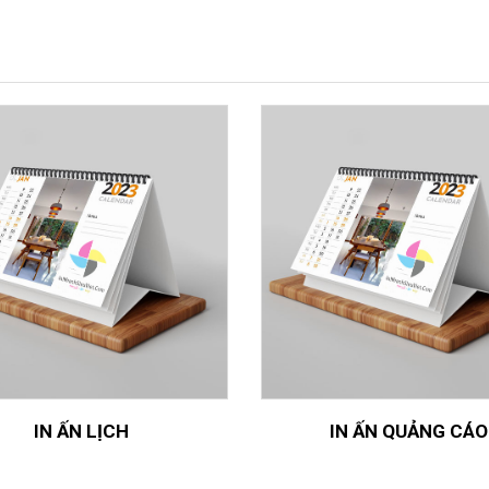
IN ẤN LỊCH
IN ẤN QUẢNG CÁO