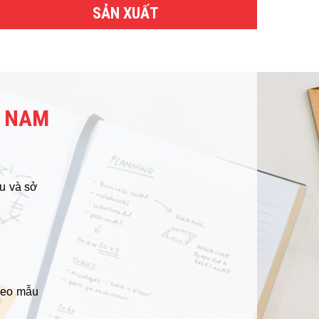
SẢN XUẤT
T NAM
u và sở
heo mẫu