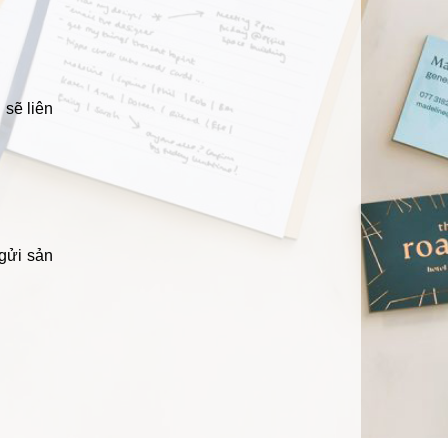
 sẽ liên
 gửi sản