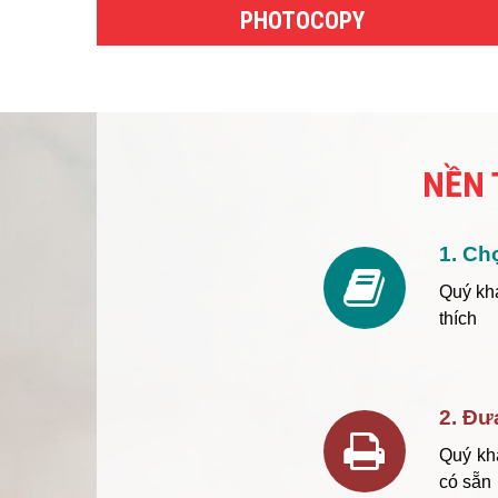
PHOTOCOPY
NỀN 
1. Ch
Quý kh
thích
2. Đư
Quý kh
có sẵn