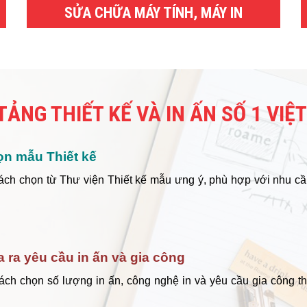
SỬA CHỮA MÁY TÍNH, MÁY IN
TẢNG THIẾT KẾ VÀ IN ẤN SỐ 1 VIỆ
ọn mẫu Thiết kế
ách chọn từ Thư viện Thiết kế mẫu ưng ý, phù hợp với nhu cầ
a ra yêu cầu in ấn và gia công
ách chọn số lượng in ấn, công nghệ in và yêu cầu gia công t