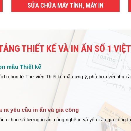
SỬA CHỮA MÁY TÍNH, MÁY IN
TẢNG THIẾT KẾ VÀ IN ẤN SỐ 1 VIỆ
ọn mẫu Thiết kế
ách chọn từ Thư viện Thiết kế mẫu ưng ý, phù hợp với nhu cầ
a ra yêu cầu in ấn và gia công
ách chọn số lượng in ấn, công nghệ in và yêu cầu gia công t