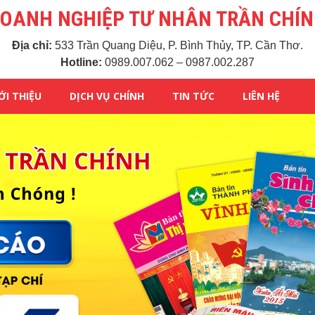
OANH NGHIỆP TƯ NHÂN TRẦN CHÍ
Địa chỉ:
533 Trần Quang Diệu, P. Bình Thủy, TP. Cần Thơ.
Hotline:
0989.007.062 – 0987.002.287
ỚI THIỆU
DỊCH VỤ CHÍNH
TIN TỨC
LIÊN HỆ