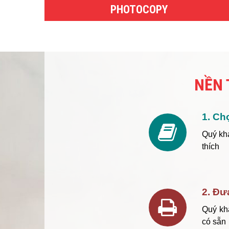
PHOTOCOPY
NỀN 
1. Ch
Quý kh
thích
2. Đư
Quý kh
có sẵn