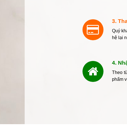
3. Th
Quý khá
hệ lại 
4. Nh
Theo từ
phẩm v