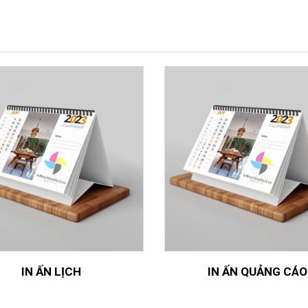
IN ẤN LỊCH
IN ẤN QUẢNG CÁO