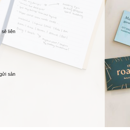
 sẽ liên
 gửi sản