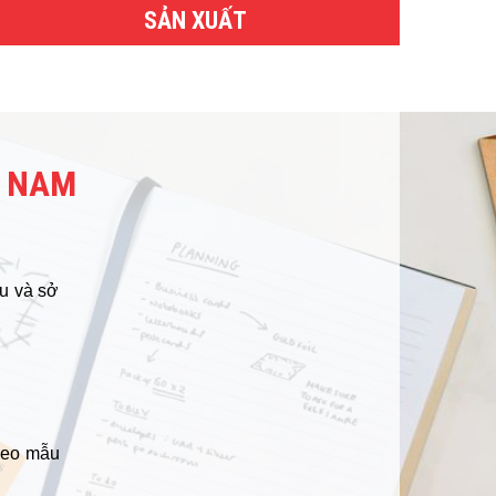
SẢN XUẤT
T NAM
u và sở
heo mẫu