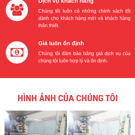
Dịch vụ khách hàng
Chúng tôi luôn có những chính sách tốt
dành cho khách hàng mới và khách hàng
thân thiết.
Giá luôn ổn định
Chúng tôi đảm bảo bảng giá dịch vụ của
chúng tôi luôn hợp lý và ổn định.
HÌNH ẢNH CỦA CHÚNG TÔI