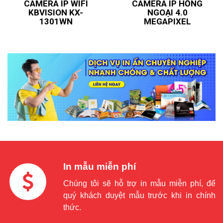
CAMERA IP WIFI
CAMERA IP HỒNG
KBVISION KX-
NGOẠI 4.0
1301WN
MEGAPIXEL
In mẫu miễn phí
Chúng tôi sẽ hỗ trợ in mẫu miễn phí, để
quý khách duyệt mẫu trước khi in chính
thức.