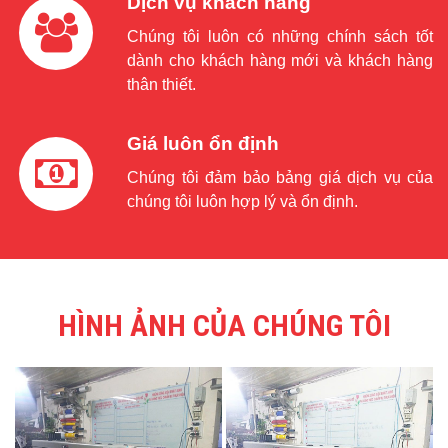
Dịch vụ khách hàng
Chúng tôi luôn có những chính sách tốt
dành cho khách hàng mới và khách hàng
thân thiết.
Giá luôn ổn định
Chúng tôi đảm bảo bảng giá dịch vụ của
chúng tôi luôn hợp lý và ổn định.
HÌNH ẢNH CỦA CHÚNG TÔI