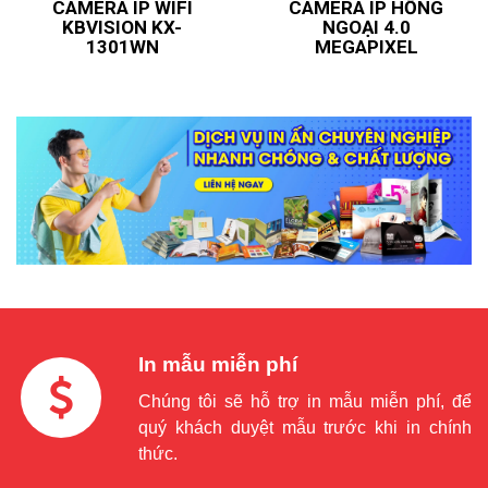
CAMERA IP WIFI
CAMERA IP HỒNG
KBVISION KX-
NGOẠI 4.0
1301WN
MEGAPIXEL
In mẫu miễn phí
Chúng tôi sẽ hỗ trợ in mẫu miễn phí, để
quý khách duyệt mẫu trước khi in chính
thức.