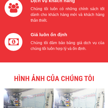
Dịch vụ khách hàng
Chúng tôi luôn có những chính sách tốt
dành cho khách hàng mới và khách hàng
thân thiết.
Giá luôn ổn định
Chúng tôi đảm bảo bảng giá dịch vụ của
chúng tôi luôn hợp lý và ổn định.
HÌNH ẢNH CỦA CHÚNG TÔI