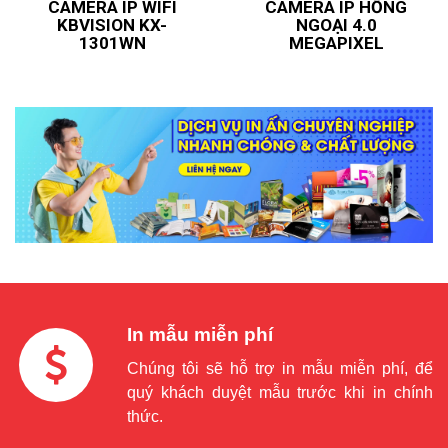
CAMERA IP WIFI
CAMERA IP HỒNG
KBVISION KX-
NGOẠI 4.0
1301WN
MEGAPIXEL
In mẫu miễn phí
Chúng tôi sẽ hỗ trợ in mẫu miễn phí, để
quý khách duyệt mẫu trước khi in chính
thức.