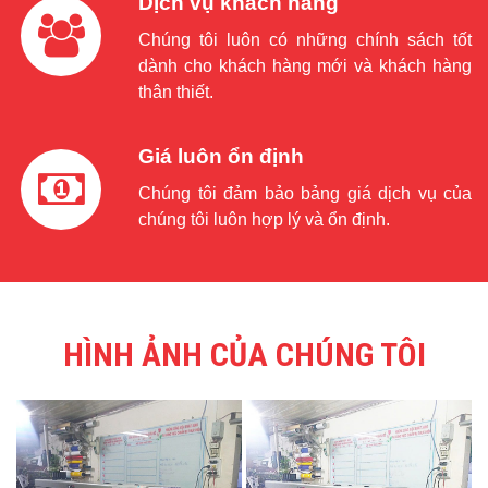
Dịch vụ khách hàng
Chúng tôi luôn có những chính sách tốt
dành cho khách hàng mới và khách hàng
thân thiết.
Giá luôn ổn định
Chúng tôi đảm bảo bảng giá dịch vụ của
chúng tôi luôn hợp lý và ổn định.
HÌNH ẢNH CỦA CHÚNG TÔI