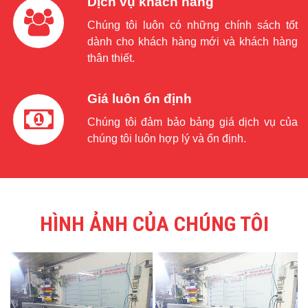
Dịch vụ khách hàng
Chúng tôi luôn có những chính sách tốt
dành cho khách hàng mới và khách hàng
thân thiết.
Giá luôn ổn định
Chúng tôi đảm bảo bảng giá dịch vụ của
chúng tôi luôn hợp lý và ổn định.
HÌNH ẢNH CỦA CHÚNG TÔI