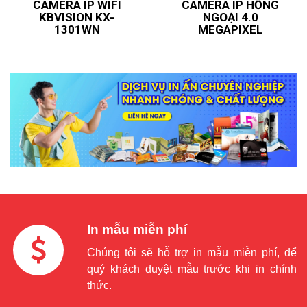
CAMERA IP WIFI
CAMERA IP HỒNG
KBVISION KX-
NGOẠI 4.0
1301WN
MEGAPIXEL
In mẫu miễn phí
Chúng tôi sẽ hỗ trợ in mẫu miễn phí, để
quý khách duyệt mẫu trước khi in chính
thức.