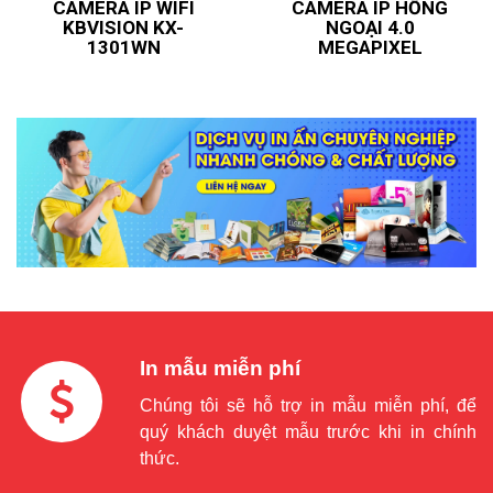
CAMERA IP WIFI
CAMERA IP HỒNG
KBVISION KX-
NGOẠI 4.0
1301WN
MEGAPIXEL
In mẫu miễn phí
Chúng tôi sẽ hỗ trợ in mẫu miễn phí, để
quý khách duyệt mẫu trước khi in chính
thức.