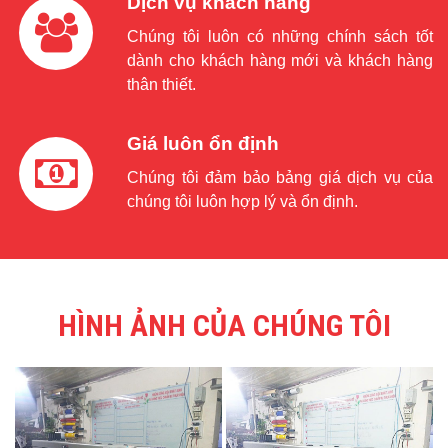
Dịch vụ khách hàng
Chúng tôi luôn có những chính sách tốt
dành cho khách hàng mới và khách hàng
thân thiết.
Giá luôn ổn định
Chúng tôi đảm bảo bảng giá dịch vụ của
chúng tôi luôn hợp lý và ổn định.
HÌNH ẢNH CỦA CHÚNG TÔI