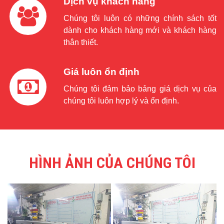
Dịch vụ khách hàng
Chúng tôi luôn có những chính sách tốt
dành cho khách hàng mới và khách hàng
thân thiết.
Giá luôn ổn định
Chúng tôi đảm bảo bảng giá dịch vụ của
chúng tôi luôn hợp lý và ổn định.
HÌNH ẢNH CỦA CHÚNG TÔI