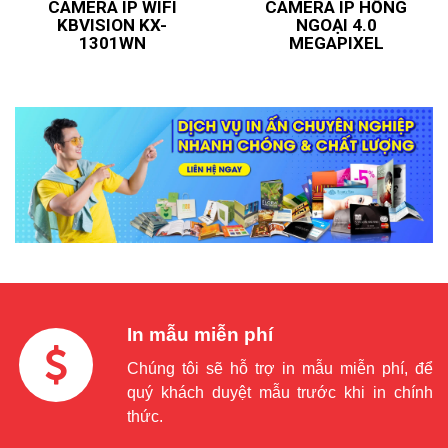
CAMERA IP WIFI
CAMERA IP HỒNG
KBVISION KX-
NGOẠI 4.0
1301WN
MEGAPIXEL
In mẫu miễn phí
Chúng tôi sẽ hỗ trợ in mẫu miễn phí, để
quý khách duyệt mẫu trước khi in chính
thức.