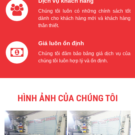
Dịch vụ khách hàng
Chúng tôi luôn có những chính sách tốt
dành cho khách hàng mới và khách hàng
thân thiết.
Giá luôn ổn định
Chúng tôi đảm bảo bảng giá dịch vụ của
chúng tôi luôn hợp lý và ổn định.
HÌNH ẢNH CỦA CHÚNG TÔI