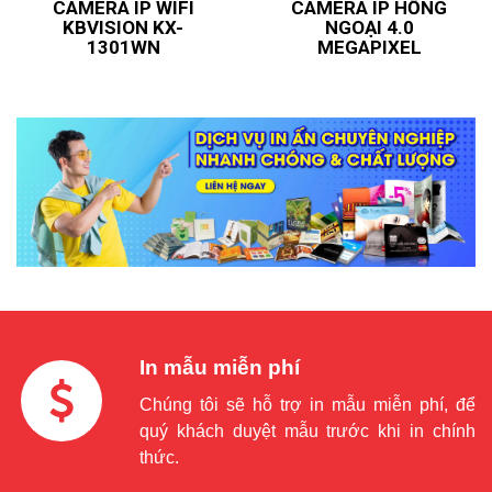
CAMERA IP WIFI
CAMERA IP HỒNG
KBVISION KX-
NGOẠI 4.0
1301WN
MEGAPIXEL
In mẫu miễn phí
Chúng tôi sẽ hỗ trợ in mẫu miễn phí, để
quý khách duyệt mẫu trước khi in chính
thức.